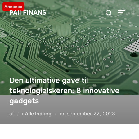
Videre
Annonce
Søg
PAII FINANS
til
SLÅ NA
efter:
indhold
Den ultimative gave til
teknologielskeren: 8 innovative
gadgets
Udgivet
af
i
Alle Indlæg
on
september 22, 2023
d.