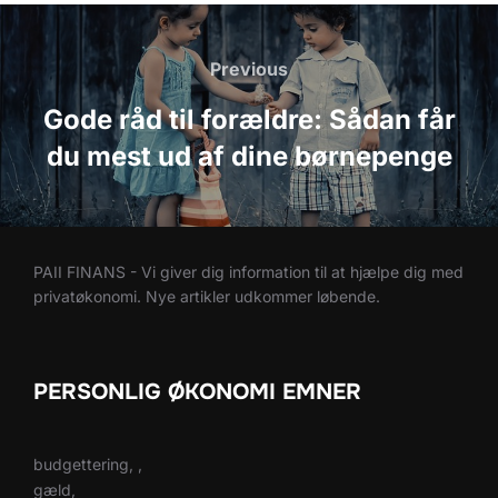
Indlægsnavigation
Previous
Previous
Gode råd til forældre: Sådan får
du mest ud af dine børnepenge
PAII FINANS - Vi giver dig information til at hjælpe dig med
privatøkonomi. Nye artikler udkommer løbende.
PERSONLIG ØKONOMI EMNER
budgettering, ,
gæld,