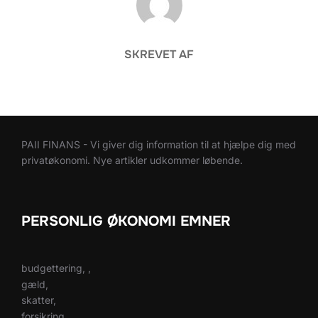
SKREVET AF
PAII FINANS - Vi giver dig information til at hjælpe dig med
privatøkonomi. Nye artikler udkommer løbende.
PERSONLIG ØKONOMI EMNER
budgettering, ,
gæld,
skatter,
forsikring,