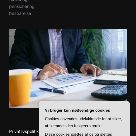
pensionering
besparelse
Vi bruger kun nødvendige cookies
Cookies anvendes udelukkende for at sikre,
at hjemmesiden fungerer korrekt.
Privatlivspolitik
Disse cookies sættes af os og slettes