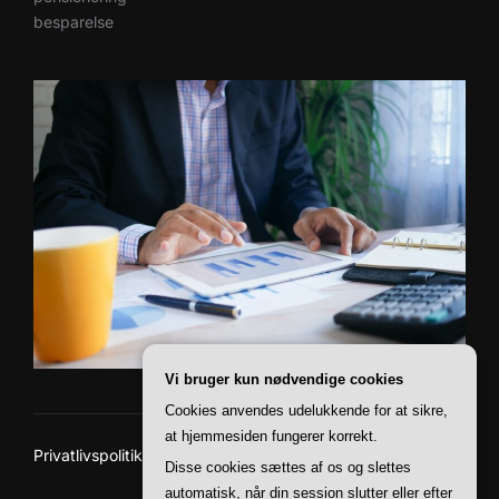
besparelse
Vi bruger kun nødvendige cookies
Cookies anvendes udelukkende for at sikre,
at hjemmesiden fungerer korrekt.
Privatlivspolitik
Disse cookies sættes af os og slettes
Copyright © 2026 Paii Finans
automatisk, når din session slutter eller efter