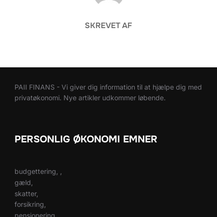
SKREVET AF
PAII FINANS - Vi giver dig information til at hjælpe dig med
privatøkonomi. Nye artikler udkommer løbende.
PERSONLIG ØKONOMI EMNER
budgettering, ,
gæld,
skatter,
forsikring,
pensionering