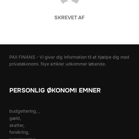
SKREVET AF
PAII FINANS - Vi giver dig information til at hjælpe dig med
privatøkonomi. Nye artikler udkommer løbende.
PERSONLIG ØKONOMI EMNER
budgettering, ,
gæld,
skatter,
forsikring,