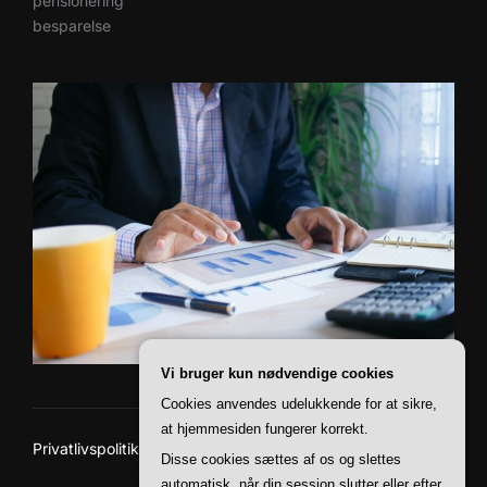
pensionering
besparelse
Vi bruger kun nødvendige cookies
Cookies anvendes udelukkende for at sikre,
at hjemmesiden fungerer korrekt.
Privatlivspolitik
Disse cookies sættes af os og slettes
Copyright © 2026 Paii Finans
automatisk, når din session slutter eller efter