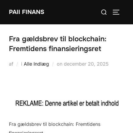
Videre
Søg
PAII FINANS
til
SLÅ NA
efter:
indhold
Fra gældsbrev til blockchain:
Fremtidens finansieringsret
Udgivet
af
i
Alle Indlæg
on
december 20, 2025
d.
Fra gældsbrev til blockchain: Fremtidens
finansieringsret