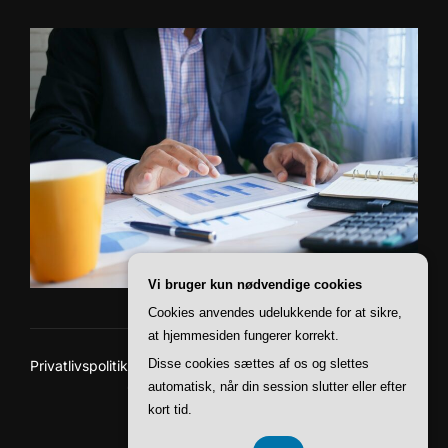
Vi bruger kun nødvendige cookies
Cookies anvendes udelukkende for at sikre,
at hjemmesiden fungerer korrekt.
Disse cookies sættes af os og slettes
Privatlivspolitik
Copyright © 2026 Paii Finans
automatisk, når din session slutter eller efter
kort tid.
Inspiro Theme
af
WPZOOM