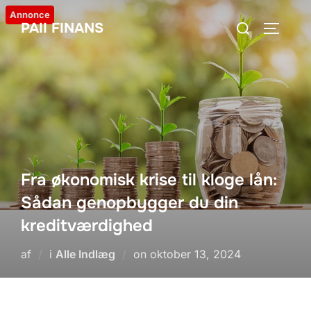
Videre
Annonce
Søg
PAII FINANS
til
SLÅ NA
efter:
indhold
Fra økonomisk krise til kloge lån:
Sådan genopbygger du din
kreditværdighed
Udgivet
af
i
Alle Indlæg
on
oktober 13, 2024
d.