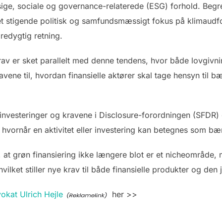
sige, sociale og governance-relaterede (ESG) forhold. Begre
et stigende politisk og samfundsmæssigt fokus på klimaudf
redygtig retning.
v er sket parallelt med denne tendens, hvor både lovgivnin
 kravene til, hvordan finansielle aktører skal tage hensyn til 
investeringer og kravene i Disclosure-forordningen (SFDR)
r, hvornår en aktivitet eller investering kan betegnes som bæ
l, at grøn finansiering ikke længere blot er et nicheområde, 
vilket stiller nye krav til både finansielle produkter og den 
okat Ulrich Hejle
her >>