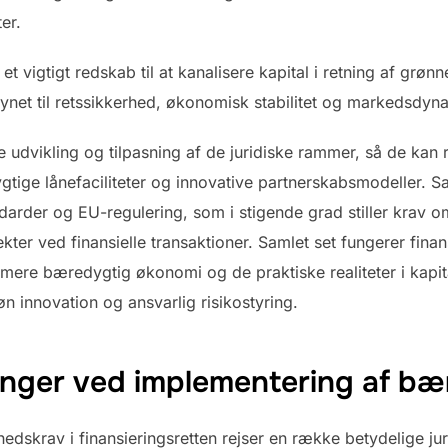
er.
 et vigtigt redskab til at kanalisere kapital i retning af gr
ynet til retssikkerhed, økonomisk stabilitet og markedsdyn
 udvikling og tilpasning af de juridiske rammer, så de kan
tige lånefaciliteter og innovative partnerskabsmodeller. Sa
ndarder og EU-regulering, som i stigende grad stiller krav 
ter ved finansielle transaktioner. Samlet set fungerer fina
mere bæredygtig økonomi og de praktiske realiteter i kapit
n innovation og ansvarlig risikostyring.
ringer ved implementering af b
dskrav i finansieringsretten rejser en række betydelige jur