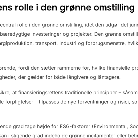
ns rolle i den grønne omstilling
t central rolle i den grønne omstilling, idet den udgør det j
for bæredygtige investeringer og projekter. Den grønne omst
rgiproduktion, transport, industri og forbrugsmønstre, hvil
gørende, fordi den sætter rammerne for, hvilke finansielle p
igheder, der gælder for både långivere og låntagere.
sikre, at finansieringsrettens traditionelle principper – såso
lle forpligtelser – tilpasses de nye forventninger og risici
igende grad tage højde for ESG-faktorer (Environmental, Soc
 kan i stigende grad indeholde grønne incitamenter eller beti