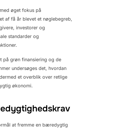
t med øget fokus på
et af få år blevet et nøglebegreb,
ngivere, investorer og
onale standarder og
ktioner.
et på grøn finansiering og de
ammer undersøges det, hvordan
 dermed et overblik over retlige
dygtig økonomi.
æredygtighedskrav
l formål at fremme en bæredygtig