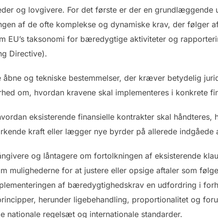
omheder og lovgivere. For det første er der en grundlæggend
ngen af de ofte komplekse og dynamiske krav, der følger af
 EU’s taksonomi for bæredygtige aktiviteter og rapporterin
ng Directive).
åbne og tekniske bestemmelser, der kræver betydelig juridi
rhed om, hvordan kravene skal implementeres i konkrete fin
ordan eksisterende finansielle kontrakter skal håndteres, 
rkende kraft eller lægger nye byrder på allerede indgåede a
 långivere og låntagere om fortolkningen af eksisterende kla
g om mulighederne for at justere eller opsige aftaler som føl
ementeringen af bæredygtighedskrav en udfordring i forhold
principper, herunder ligebehandling, proportionalitet og fo
ge nationale regelsæt og internationale standarder.