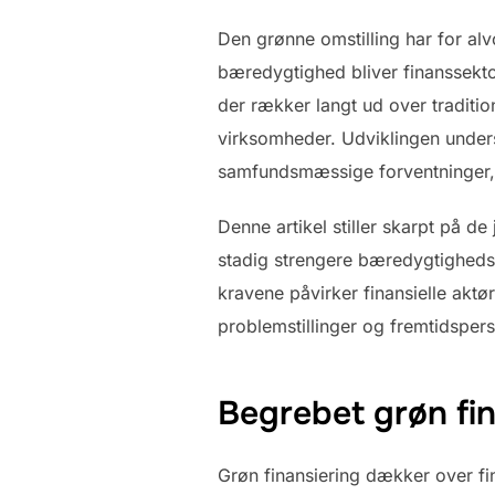
Den grønne omstilling har for alv
bæredygtighed bliver finanssektor
der rækker langt ud over tradition
virksomheder. Udviklingen underst
samfundsmæssige forventninger, de
Denne artikel stiller skarpt på d
stadig strengere bæredygtigheds
kravene påvirker finansielle aktø
problemstillinger og fremtidsper
Begrebet grøn fi
Grøn finansiering dækker over fin