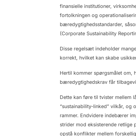
finansielle institutioner, virks
fortolkningen og operationaliseri
bæredygtighedsstandarder, såsom
(Corporate Sustainability Reporti
Disse regelsæt indeholder mange 
korrekt, hvilket kan skabe usikke
Hertil kommer spørgsmålet om, hv
bæredygtighedskrav får tilbagevi
Dette kan føre til tvister mellem
“sustainability-linked” vilkår, o
rammer. Endvidere indebærer impl
strider mod eksisterende retlige 
opstå konflikter mellem forskelli