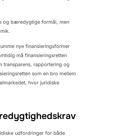
ønne og bæredygtige formål, men
amik.
 rumme nye finansieringsformer
mtidig må finansieringsretten
om transparens, rapportering og
nsieringsretten som en bro mellem
almarkedet, hvor juridiske
æredygtighedskrav
idiske udfordringer for både