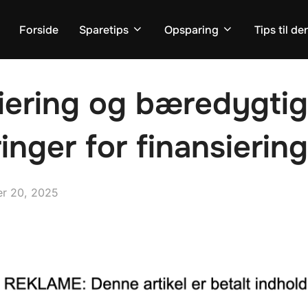
Forside
Sparetips
Opsparing
Tips til d
iering og bæredygti
inger for finansierin
r 20, 2025