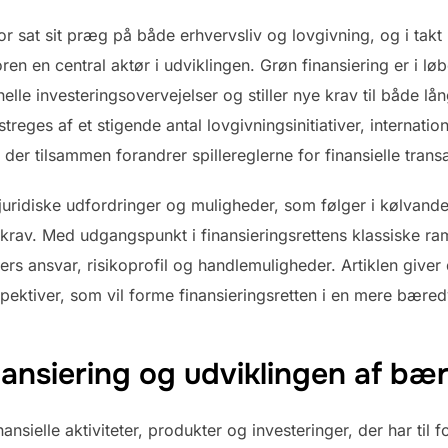
or sat sit præg på både erhvervsliv og lovgivning, og i tak
en en central aktør i udviklingen. Grøn finansiering er i løb
elle investeringsovervejelser og stiller nye krav til både lå
reges af et stigende antal lovgivningsinitiativer, internati
r tilsammen forandrer spillereglerne for finansielle transa
e juridiske udfordringer og muligheder, som følger i kølvand
krav. Med udgangspunkt i finansieringsrettens klassiske r
rers ansvar, risikoprofil og handlemuligheder. Artiklen giver
spektiver, som vil forme finansieringsretten i en mere bære
nansiering og udviklingen af b
ansielle aktiviteter, produkter og investeringer, der har ti