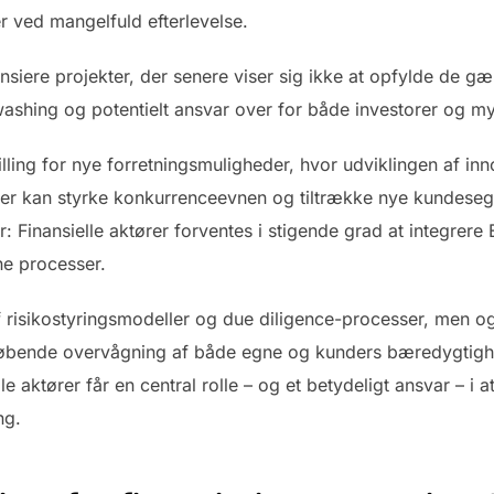
ed mangelfuld efterlevelse.
ansiere projekter, der senere viser sig ikke at opfylde de 
nwashing og potentielt ansvar over for både investorer og m
ing for nye forretningsmuligheder, hvor udviklingen af inn
kter kan styrke konkurrenceevnen og tiltrække nye kundes
: Finansielle aktører forventes i stigende grad at integrere
ne processer.
af risikostyringsmodeller og due diligence-processer, men 
løbende overvågning af både egne og kunders bæredygtighe
le aktører får en central rolle – og et betydeligt ansvar – i
ng.