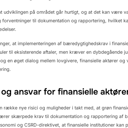
at udviklingen på området går hurtigt, og at det kan være van
 forventninger til dokumentation og rapportering, hvilket ka
ædelser.
nger, at implementeringen af bæredygtighedskrav i finansier
uler til eksisterende aftaler, men kræver en dybdegående ju
og en øget dialog mellem lovgivere, finansielle aktører og 
ring.
 og ansvar for finansielle aktøre
 en række nye risici og muligheder i takt med, at grøn fina
ebærer skærpede krav til dokumentation og rapportering af
ksonomi og CSRD-direktivet, at finansielle institutioner kan