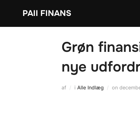
Videre
PAII FINANS
til
indhold
Grøn finans
nye udfordr
Udgivet
af
i
Alle Indlæg
on
decembe
d.