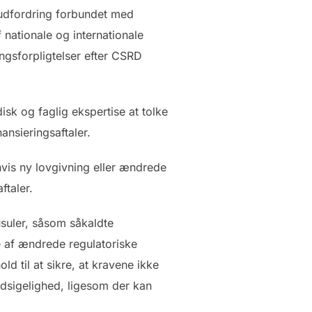
e udfordring forbundet med
 nationale og internationale
gsforpligtelser efter CSRD
sk og faglig ekspertise at tolke
ansieringsaftaler.
hvis ny lovgivning eller ændrede
ftaler.
usuler, såsom såkaldte
ge af ændrede regulatoriske
 til at sikre, at kravene ikke
rudsigelighed, ligesom der kan