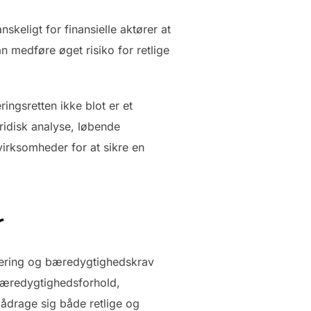
skeligt for finansielle aktører at
n medføre øget risiko for retlige
ingsretten ikke blot er et
ridisk analyse, løbende
virksomheder for at sikre en
r
nsiering og bæredygtighedskrav
 bæredygtighedsforhold,
 pådrage sig både retlige og