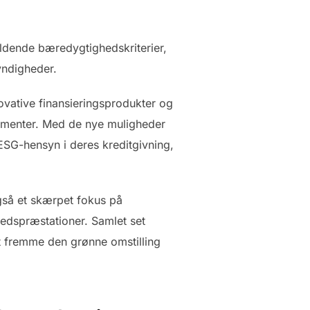
gældende bæredygtighedskriterier,
yndigheder.
ovative finansieringsprodukter og
egmenter. Med de nye muligheder
 ESG-hensyn i deres kreditgivning,
også et skærpet fokus på
dspræstationer. Samlet set
 at fremme den grønne omstilling