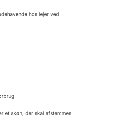
godehavende hos lejer ved
forbrug
 er et skøn, der skal afstemmes