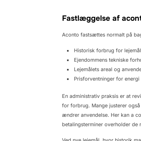
Fastlæggelse af acon
Aconto fastsættes normalt på ba
Historisk forbrug for lejem
Ejendommens tekniske forhol
Lejemålets areal og anvend
Prisforventninger for energi
En administrativ praksis er at re
for forbrug. Mange justerer også 
ændrer anvendelse. Her kan a co
betalingsterminer overholder de re
Ved nye lejemål, hvor historik ma