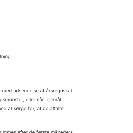
tning
lse med udsendelse af årsregnskab
gsmønster, eller når lejemål
 at sørge for, at de aftalte
 trimmes efter de første måneders