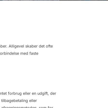
er. Alligevel skaber det ofte
 forbindelse med faste
tet forbrug eller en udgift, der
ilbagebetaling eller
an afregningsmetoden, som for