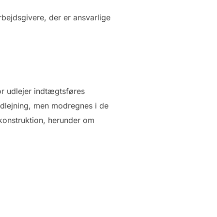
rbejdsgivere, der er ansvarlige
or udlejer indtægtsføres
udlejning, men modregnes i de
 konstruktion, herunder om