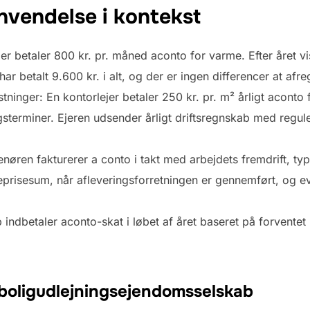
nvendelse i kontekst
jer betaler 800 kr. pr. måned aconto for varme. Efter året 
har betalt 9.600 kr. i alt, og der er ingen differencer at afre
ninger: En kontorlejer betaler 250 kr. pr. m² årligt aconto fo
terminer. Ejeren udsender årligt driftsregnskab med reguleri
enøren fakturerer a conto i takt med arbejdets fremdrift, t
prisesum, når afleveringsforretningen er gennemført, og e
indbetaler aconto-skat i løbet af året baseret på forventet 
t boligudlejningsejendomsselskab