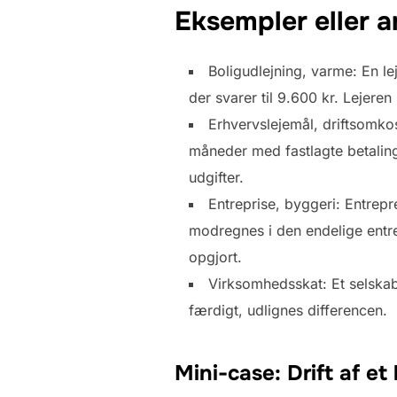
Eksempler eller a
Boligudlejning, varme: En le
der svarer til 9.600 kr. Lejeren 
Erhvervslejemål, driftsomkost
måneder med fastlagte betalings
udgifter.
Entreprise, byggeri: Entrepr
modregnes i den endelige entre
opgjort.
Virksomhedsskat: Et selskab 
færdigt, udlignes differencen.
Mini-case: Drift af e