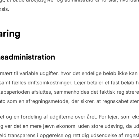
sis.
aring
sadministration
imært til variable udgifter, hvor det endelige beløb ikke k
samt fælles driftsomkostninger. Lejer betaler et fast beløb
kabsperioden afsluttes, sammenholdes det faktisk registrer
to som en afregningsmetode, der sikrer, at regnskabet st
ditet og en fordeling af udgifterne over året. For lejer, som
giver det en mere jævn økonomi uden store udsving, da udg
d transparens i opgørelse og rettidig udsendelse af regns