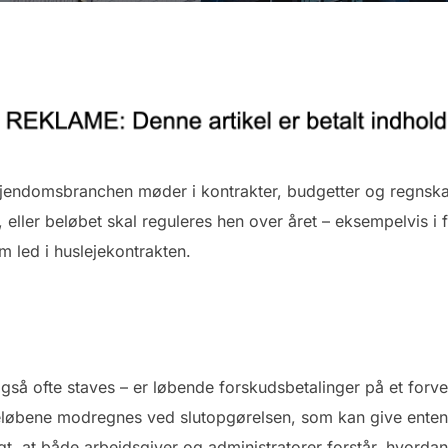
 ejendomsbranchen møder i kontrakter, budgetter og regnskab
p, eller beløbet skal reguleres hen over året – eksempelvis i
om led i huslejekontrakten.
gså ofte staves – er løbende forskudsbetalinger på et forven
eløbene modregnes ved slutopgørelsen, som kan give enten t
igt, at både arbejdsgiver og administratorer forstår, hvord