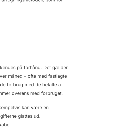
an kendes på forhånd. Det gælder
 hver måned – ofte med fastlagte
ede forbrug med de betalte a
emmer overens med forbruget.
 eksempelvis kan være en
ifterne glattes ud.
kaber.