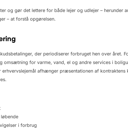
er og gør det lettere for både lejer og udlejer – herunder a
er – at forstå opgørelsen.
ering
udsbetalinger, der periodiserer forbruget hen over året. F
g omsætning for varme, vand, el og andre services i bolig
For erhvervslejemål afhænger præsentationen af kontraktens
res.
t
 løbende
fvigelser i forbrug