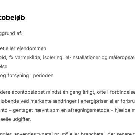
tobeløb
ggrund af:
ålet eller ejendommen
d, fx varmekilde, isolering, el-installationer og måleropsæ
else
 og forsyning i perioden
videre acontobeløbet mindst én gang årligt, ofte i forbinde
løbende ved markante ændringer i energipriser eller forbru
nto – gentaget nævnt som en afregningsmetode – hjælpe med
elle udgifter.
ngler, anvendes typetal pr. m² eller branchetal, der senere