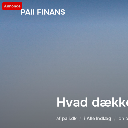
Videre
Annonce
PAII FINANS
til
indhold
Hvad dække
U
af
paii.dk
i
Alle Indlæg
on
o
d