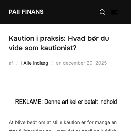
Videre
Søg
PAII FINANS
til
SLÅ NA
efter:
indhold
Kaution i praksis: Hvad bør du
vide som kautionist?
Udgivet
af
i
Alle Indlæg
on
december 20, 2025
d.
At blive bedt om at stille kaution er for mange en
stor tillidserklæring – men det er også en juridisk