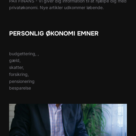
PAII FINANS - Vi giver dig information til at hjælpe dig med
privatøkonomi. Nye artikler udkommer løbende.
PERSONLIG ØKONOMI EMNER
budgettering, ,
gæld,
skatter,
forsikring,
pensionering
besparelse