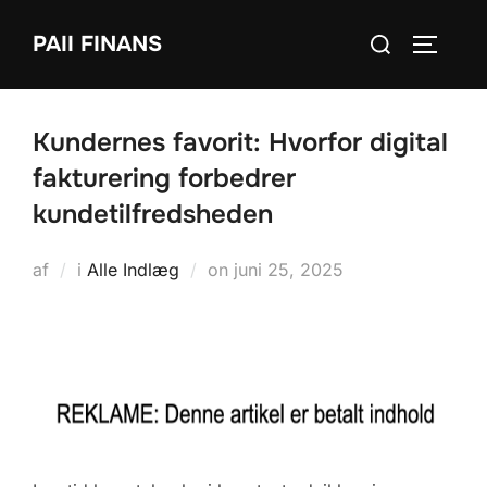
Videre
Søg
PAII FINANS
til
SLÅ NA
efter:
indhold
Kundernes favorit: Hvorfor digital
fakturering forbedrer
kundetilfredsheden
Udgivet
af
i
Alle Indlæg
on
juni 25, 2025
d.