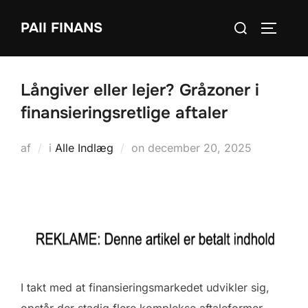
Videre
Søg
PAII FINANS
til
SLÅ NA
efter:
indhold
Långiver eller lejer? Gråzoner i
finansieringsretlige aftaler
Udgivet
af
i
Alle Indlæg
on
december 20, 2025
d.
I takt med at finansieringsmarkedet udvikler sig,
opstår der stadig flere komplekse aftaleformer,