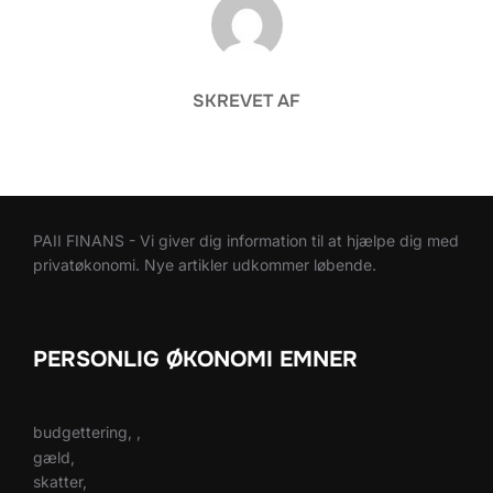
FORFATTER
SKREVET AF
PAII FINANS - Vi giver dig information til at hjælpe dig med
privatøkonomi. Nye artikler udkommer løbende.
PERSONLIG ØKONOMI EMNER
budgettering, ,
gæld,
skatter,