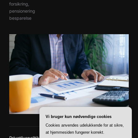
forsikring,
pensionering
besparelse
Vi bruger kun nødvendige cookies
Cookies anvendes udelukkende for at sikre,
at hjemmesiden fungerer korrekt.
Privatlivspolitik