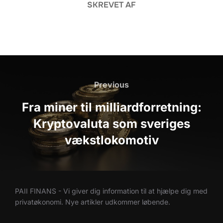
SKREVET AF
Indlægsnavigation
Previous
Previous
Fra miner til milliardforretning:
Kryptovaluta som sveriges
vækstlokomotiv
PAII FINANS - Vi giver dig information til at hjælpe dig med
privatøkonomi. Nye artikler udkommer løbende.