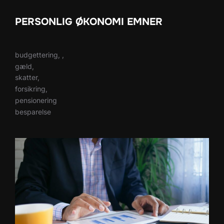
PERSONLIG ØKONOMI EMNER
budgettering, ,
gæld,
skatter,
forsikring,
pensionering
besparelse