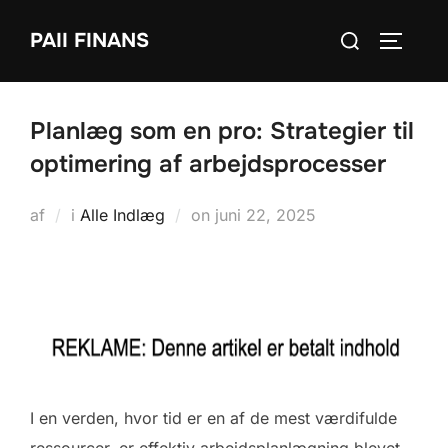
Videre
Søg
PAII FINANS
til
SLÅ NA
efter:
indhold
Planlæg som en pro: Strategier til
optimering af arbejdsprocesser
Udgivet
af
i
Alle Indlæg
on
juni 22, 2025
d.
I en verden, hvor tid er en af de mest værdifulde
ressourcer, er effektiv arbejdsplanlægning blevet