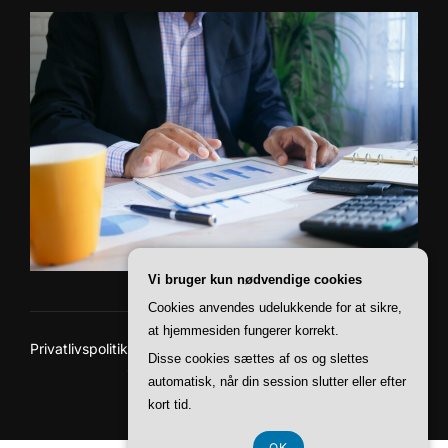
Vi bruger kun nødvendige cookies
Cookies anvendes udelukkende for at sikre,
at hjemmesiden fungerer korrekt.
Privatlivspolitik
Disse cookies sættes af os og slettes
Copyright © 2026 Paii Finans
automatisk, når din session slutter eller efter
Inspiro Theme
af
WPZOOM
kort tid.
OK