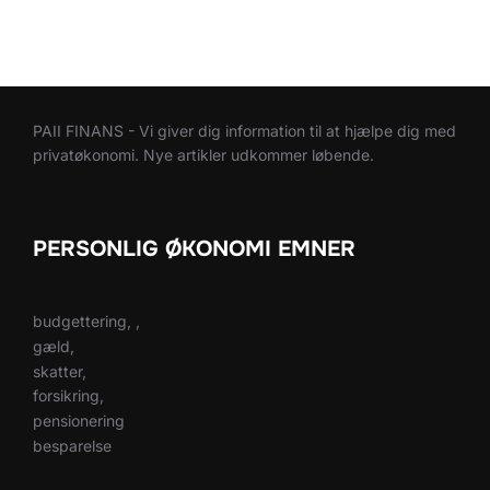
PAII FINANS - Vi giver dig information til at hjælpe dig med
privatøkonomi. Nye artikler udkommer løbende.
PERSONLIG ØKONOMI EMNER
budgettering, ,
gæld,
skatter,
forsikring,
pensionering
besparelse