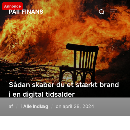
Videre
Annonce
Søg
PAII FINANS
til
SLÅ NA
efter:
indhold
Sådan skaber du et stærkt brand
i en digital tidsalder
Udgivet
af
i
Alle Indlæg
on
april 28, 2024
d.