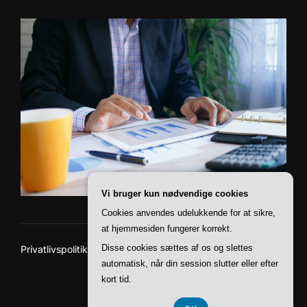
Vi bruger kun nødvendige cookies
Cookies anvendes udelukkende for at sikre,
at hjemmesiden fungerer korrekt.
Disse cookies sættes af os og slettes
Privatlivspolitik
Copyright © 2026 Paii Finans
automatisk, når din session slutter eller efter
kort tid.
Inspiro Theme
af
WPZOOM