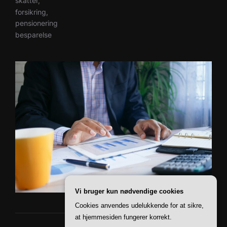
skatter,
forsikring,
pensionering
besparelse
Vi bruger kun nødvendige cookies
Cookies anvendes udelukkende for at sikre,
at hjemmesiden fungerer korrekt.