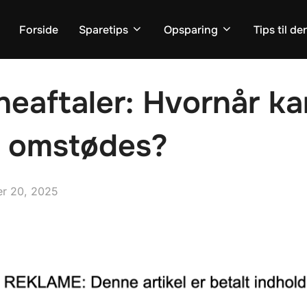
Forside
Sparetips
Opsparing
Tips til d
neaftaler: Hvornår ka
g omstødes?
r 20, 2025