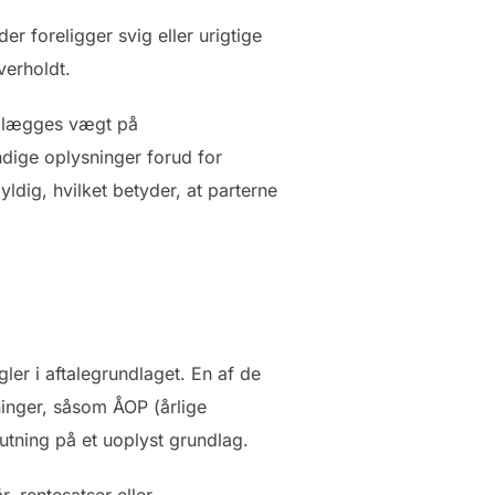
r foreligger svig eller urigtige
verholdt.
et lægges vægt på
dige oplysninger forud for
ldig, hvilket betyder, at parterne
ler i aftalegrundlaget. En af de
ninger, såsom ÅOP (årlige
lutning på et uoplyst grundlag.
, rentesatser eller