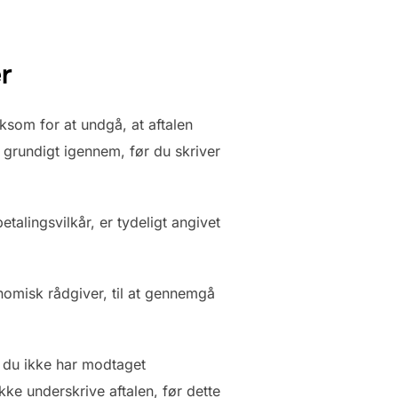
er
som for at undgå, at aftalen
t grundigt igennem, før du skriver
talingsvilkår, er tydeligt angivet
nomisk rådgiver, til at gennemgå
s du ikke har modtaget
kke underskrive aftalen, før dette