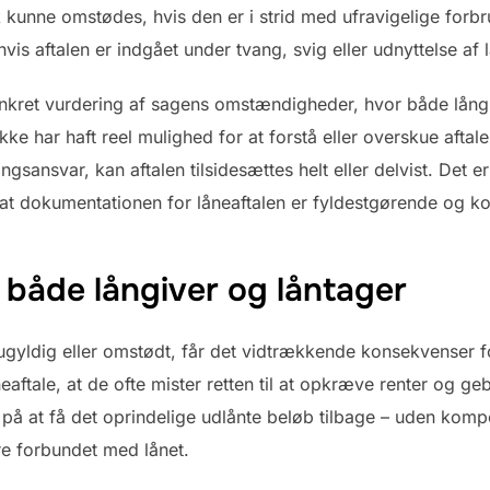
k kunne omstødes, hvis den er i strid med ufravigelige forbr
r hvis aftalen er indgået under tvang, svig eller udnyttelse a
nkret vurdering af sagens omstændigheder, hvor både långi
kke har haft reel mulighed for at forstå eller overskue aftal
ngsansvar, kan aftalen tilsidesættes helt eller delvist. Det e
 at dokumentationen for låneaftalen er fyldestgørende og ko
 både långiver og låntager
 ugyldig eller omstødt, får det vidtrækkende konsekvenser f
aftale, at de ofte mister retten til at opkræve renter og geb
v på at få det oprindelige udlånte beløb tilbage – uden kompe
re forbundet med lånet.