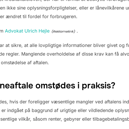
n ikke sine oplysningsforpligtelser, eller er lånevilkårene ur
ver ændret til fordel for forbrugeren.
 om
Advokat Ulrich Hejle
.
r at sikre, at alle lovpligtige informationer bliver givet og f
e regler. Manglende overholdelse af disse krav kan få alv
r omstødelse af aftalen.
neaftale omstødes i praksis?
des, hvis der foreligger væsentlige mangler ved aftalens indg
er indgået på baggrund af urigtige eller vildledende oplysni
entlige vilkår, såsom renter, gebyrer eller tilbagebetalingsb