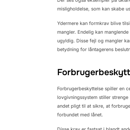
misligholdelse, som kan skabe us
Ydermere kan formkrav blive tilsid
mangler. Endelig kan manglende o
ugyldig. Disse fejl og mangler ka
betydning for låntagerens beslutn
Forbrugerbeskytt
Forbrugerbeskyttelse spiller en c
lovgivningssystem stiller strenge 
andet pligt til at sikre, at forbr
forbundet med lånet.
Disse krav er fastsat i blandt and