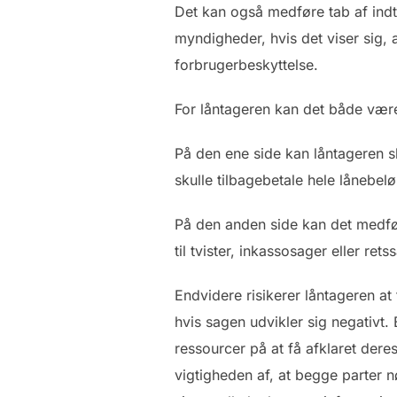
Det kan også medføre tab af ind
myndigheder, hvis det viser sig,
forbrugerbeskyttelse.
For låntageren kan det både være 
På den ene side kan låntageren sl
skulle tilbagebetale hele lånebelø
På den anden side kan det medfør
til tvister, inkassosager eller r
Endvidere risikerer låntageren at
hvis sagen udvikler sig negativt.
ressourcer på at få afklaret dere
vigtigheden af, at begge parter n