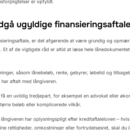
sforpligtelser er opfyldt.
ndgå ugyldige finansieringsaftal
sieringsaftale, er det afgørende at være grundig og opmærk
. Et af de vigtigste råd er altid at læse hele lånedokumente
ninger, såsom lånebeløb, rente, gebyrer, løbetid og tilbagebe
har aftalt med långiveren.
få en uvildig tredjepart, for eksempel en advokat eller øko
større beløb eller komplicerede vilkår.
giveren har oplysningspligt efter kreditaftaleloven – hvi
e rettigheder, omkostninger eller fortrydelsesret, skal du i