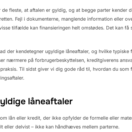
de fleste, at aftalen er gyldig, og at begge parter kender d
i retten. Fejl i dokumenterne, manglende information eller o
 visse tilfælde kan finansieringen helt omstødes. Det kan få
ad der kendetegner ugyldige låneaftaler, og hvilke typiske fe
i ser nærmere på forbrugerbeskyttelsen, kreditgiverens ansv
 praksis. Til sidst giver vi dig gode råd til, hvordan du som
ingsaftaler.
yldige låneaftaler
 om lån eller kredit, der ikke opfylder de formelle eller mat
 helt eller delvist – ikke kan håndhæves mellem parterne.