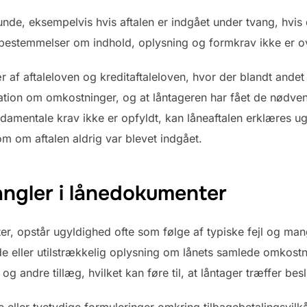
nde, eksempelvis hvis aftalen er indgået under tvang, hvis de
lovbestemmelser om indhold, oplysning og formkrav ikke er o
sær af aftaleloven og kreditaftaleloven, hvor der blandt and
tion om omkostninger, og at låntageren har fået de nødven
ndamentale krav ikke er opfyldt, kan låneaftalen erklæres ugy
m om aftalen aldrig var blevet indgået.
angler i lånedokumenter
, opstår ugyldighed ofte som følge af typiske fejl og mang
de eller utilstrækkelig oplysning om lånets samlede omkost
g andre tillæg, hvilket kan føre til, at låntager træffer bes
eller tvetydige formuleringer omkring tilbagebetalingsvilkår