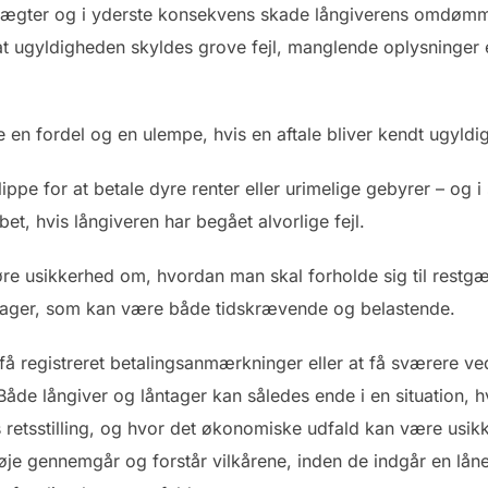
tægter og i yderste konsekvens skade långiverens omdømme
 at ugyldigheden skyldes grove fejl, manglende oplysninger
en fordel og en ulempe, hvis en aftale bliver kendt ugyldig
ippe for at betale dyre renter eller urimelige gebyrer – og 
bet, hvis långiveren har begået alvorlige fejl.
e usikkerhed om, hvordan man skal forholde sig til restgæ
etssager, som kan være både tidskrævende og belastende.
 få registreret betalingsanmærkninger eller at få sværere ve
 Både långiver og låntager kan således ende i en situation,
s retsstilling, og hvor det økonomiske udfald kan være usik
øje gennemgår og forstår vilkårene, inden de indgår en lånea