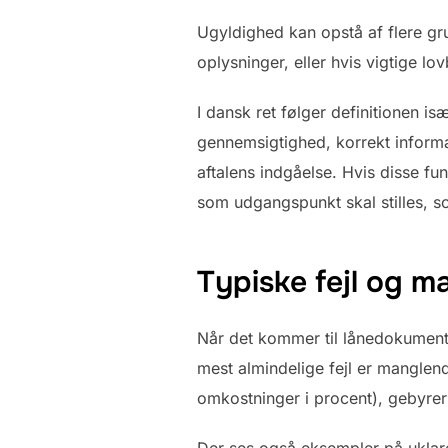
Ugyldighed kan opstå af flere gru
oplysninger, eller hvis vigtige 
I dansk ret følger definitionen i
gennemsigtighed, korrekt informa
aftalens indgåelse. Hvis disse fu
som udgangspunkt skal stilles, so
Typiske fejl og m
Når det kommer til lånedokumenter
mest almindelige fejl er manglen
omkostninger i procent), gebyrer o
Der ses også eksempler på uklare 