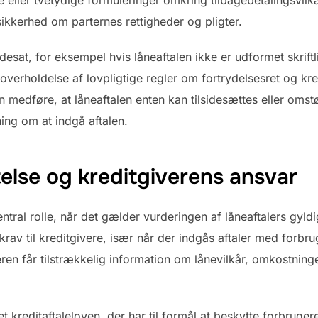
ikkerhed om parternes rettigheder og pligter.
esat, for eksempel hvis låneaftalen ikke er udformet skriftlig
verholdelse af lovpligtige regler om fortrydelsesret og kre
n medføre, at låneaftalen enten kan tilsidesættes eller omst
ing om at indgå aftalen.
else og kreditgiverens ansvar
entral rolle, når det gælder vurderingen af låneaftalers gyl
krav til kreditgivere, især når der indgås aftaler med forbr
ugeren får tilstrækkelig information om lånevilkår, omkostning
et kreditaftaleloven, der har til formål at beskytte forbruge