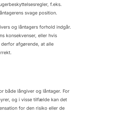
ugerbeskyttelsesregler, f.eks.
f låntagerens svage position.
vers og låntagers forhold indgår.
ens konsekvenser, eller hvis
r derfor afgørende, at alle
rrekt.
or både långiver og låntager. For
yrer, og i visse tilfælde kan det
nsation for den risiko eller de