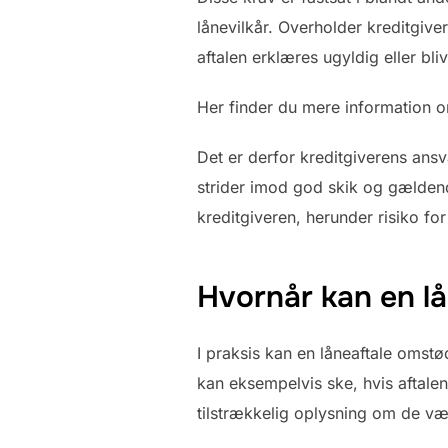
lånevilkår. Overholder kreditgivere
aftalen erklæres ugyldig eller bli
Her finder du mere information
Det er derfor kreditgiverens ansva
strider imod god skik og gældend
kreditgiveren, herunder risiko fo
Hvornår kan en lå
I praksis kan en låneaftale omstø
kan eksempelvis ske, hvis aftalen 
tilstrækkelig oplysning om de væs