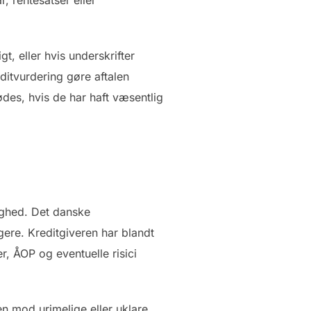
t, eller hvis underskrifter
ditvurdering gøre aftalen
ødes, hvis de har haft væsentlig
dighed. Det danske
ugere. Kreditgiveren har blandt
er, ÅOP og eventuelle risici
ren mod urimelige eller uklare