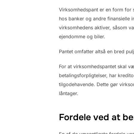
Virksomhedspant er en form for sik
hos banker og andre finansielle i
virksomhedens aktiver, såsom vare
ejendomme og biler.
Pantet omfatter altså en bred pul
For at virksomhedspantet skal væ
betalingsforpligtelser, har kredit
tilgodehavende. Dette gør virksomh
låntager.
Fordele ved at b
En af de væsentligste fordele ved