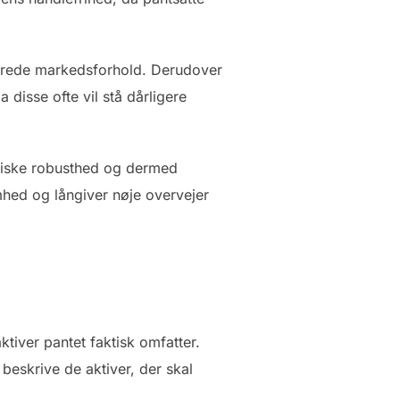
ndrede markedsforhold. Derudover
 disse ofte vil stå dårligere
miske robusthed og dermed
omhed og långiver nøje overvejer
tiver pantet faktisk omfatter.
eskrive de aktiver, der skal