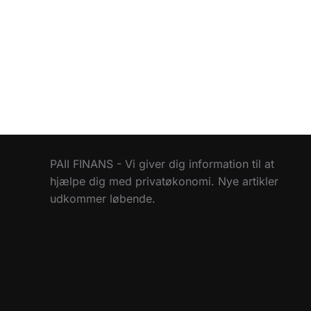
PAII FINANS - Vi giver dig information til at
hjælpe dig med privatøkonomi. Nye artikler
udkommer løbende.