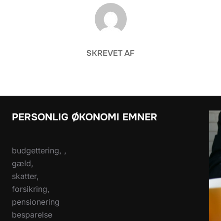
FORFATTER
SKREVET AF
PERSONLIG ØKONOMI EMNER
budgettering, ,
gæld,
skatter,
forsikring,
pensionering
besparelse