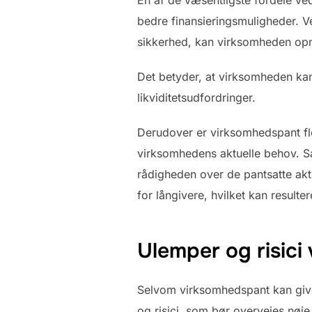
bedre finansieringsmuligheder. Ve
sikkerhed, kan virksomheden opnå 
Det betyder, at virksomheden kan f
likviditetsudfordringer.
Derudover er virksomhedspant fleks
virksomhedens aktuelle behov. S
rådigheden over de pantsatte aktiv
for långivere, hvilket kan resulter
Ulemper og risic
Selvom virksomhedspant kan give 
og risici, som bør overvejes nøj