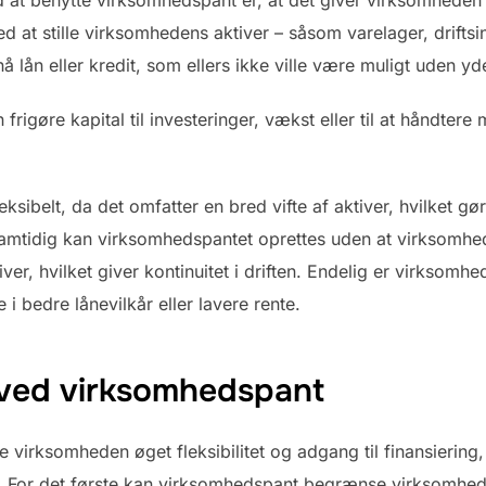
d at stille virksomhedens aktiver – såsom varelager, driftsi
lån eller kredit, som ellers ikke ville være muligt uden yder
rigøre kapital til investeringer, vækst eller til at håndtere 
ibelt, da det omfatter en bred vifte af aktiver, hvilket gør de
amtidig kan virksomhedspantet oprettes uden at virksomhe
er, hvilket giver kontinuitet i driften. Endelig er virksomhe
e i bedre lånevilkår eller lavere rente.
i ved virksomhedspant
virksomheden øget fleksibilitet og adgang til finansiering
e. For det første kan virksomhedspant begrænse virksomhed