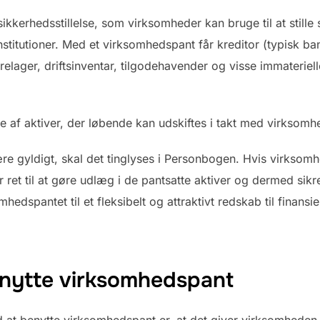
kerhedsstillelse, som virksomheder kan bruge til at stille si
nstitutioner. Med et virksomhedspant får kreditor (typisk ba
lager, driftsinventar, tilgodehavender og visse immateriell
je af aktiver, der løbende kan udskiftes i takt med virksomhe
re gyldigt, skal det tinglyses i Personbogen. Hvis virksom
or ret til at gøre udlæg i de pantsatte aktiver og dermed sikr
edspantet til et fleksibelt og attraktivt redskab til finansi
enytte virksomhedspant
 at benytte virksomhedspant er, at det giver virksomheden a