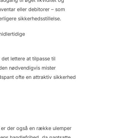
nventar eller debitorer – som
ligere sikkerhedsstillelse.
midlertidige
t lettere at tilpasse til
den nødvendigvis mister
dspant ofte en attraktiv sikkerhed
, er der også en række ulemper
ens handlefrihed, da pantsatte