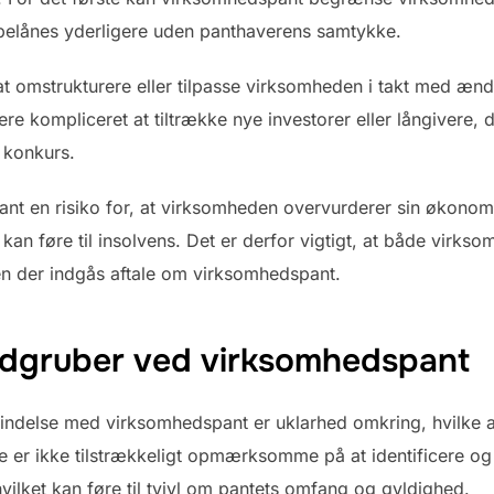
r belånes yderligere uden panthaverens samtykke.
at omstrukturere eller tilpasse virksomheden i takt med æ
 kompliceret at tiltrække nye investorer eller långivere, da
s konkurs.
nt en risiko for, at virksomheden overvurderer sin økono
 kan føre til insolvens. Det er derfor vigtigt, at både virks
en der indgås aftale om virksomhedspant.
aldgruber ved virksomhedspant
bindelse med virksomhedspant er uklarhed omkring, hvilke ak
er ikke tilstrækkeligt opmærksomme på at identificere og b
vilket kan føre til tvivl om pantets omfang og gyldighed.