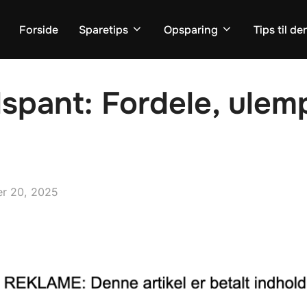
Forside
Sparetips
Opsparing
Tips til d
spant: Fordele, ulem
r 20, 2025