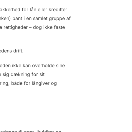
kkerhed for lån eller kreditter
nken) pant i en samlet gruppe af
e rettigheder – dog ikke faste
dens drift.
heden ikke kan overholde sine
e sig dækning for sit
ering, både for långiver og
dgang til øget likviditet og