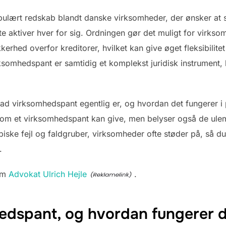
ulært redskab blandt danske virksomheder, der ønsker at st
e aktiver hver for sig. Ordningen gør det muligt for virksomh
erhed overfor kreditorer, hvilket kan give øget fleksibilite
ksomhedspant er samtidig et komplekst juridisk instrument,
hvad virksomhedspant egentlig er, og hvordan det fungerer i
som et virksomhedspant kan give, men belyser også de ulemp
iske fejl og faldgruber, virksomheder ofte støder på, så du
.
 om
Advokat Ulrich Hejle
.
edspant, og hvordan fungerer 