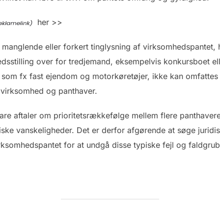
her >>
 manglende eller forkert tinglysning af virksomhedspantet, 
edsstilling over for tredjemand, eksempelvis konkursboet el
r, som fx fast ejendom og motorkøretøjer, ikke kan omfattes
 virksomhed og panthaver.
are aftaler om prioritetsrækkefølge mellem flere panthavere
e vanskeligheder. Det er derfor afgørende at søge juridisk
rksomhedspantet for at undgå disse typiske fejl og faldgrub