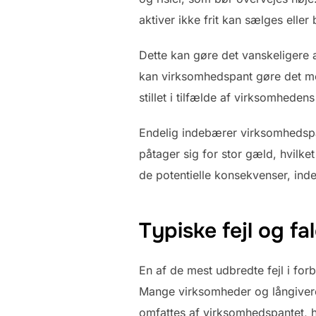
aktiver ikke frit kan sælges elle
Dette kan gøre det vanskeligere 
kan virksomhedspant gøre det mere
stillet i tilfælde af virksomheden
Endelig indebærer virksomhedspa
påtager sig for stor gæld, hvilket
de potentielle konsekvenser, ind
Typiske fejl og f
En af de mest udbredte fejl i for
Mange virksomheder og långivere 
omfattes af virksomhedspantet, h