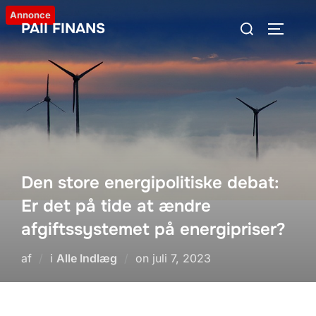
Videre
Annonce
Søg
PAII FINANS
til
SLÅ NA
efter:
indhold
Den store energipolitiske debat:
Er det på tide at ændre
afgiftssystemet på energipriser?
Udgivet
af
i
Alle Indlæg
on
juli 7, 2023
d.