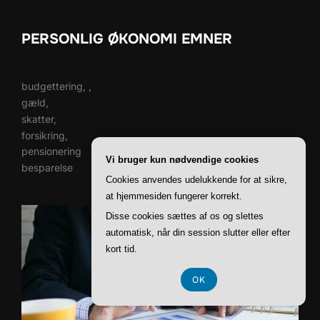
PERSONLIG ØKONOMI EMNER
budgettering, ,
gæld,
skatter,
forsikring,
pensionering
Vi bruger kun nødvendige cookies
besparelse
Cookies anvendes udelukkende for at sikre,
at hjemmesiden fungerer korrekt.
Disse cookies sættes af os og slettes
automatisk, når din session slutter eller efter
kort tid.
OK