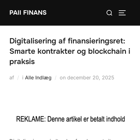
Videre
Søg
PAII FINANS
til
SLÅ NA
efter:
indhold
Digitalisering af finansieringsret:
Smarte kontrakter og blockchain i
praksis
Udgivet
af
i
Alle Indlæg
on
december 20, 2025
d.