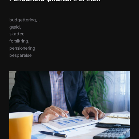
budgettering, ,
gæld,
skatter,
forsikring,
pensionering
besparelse