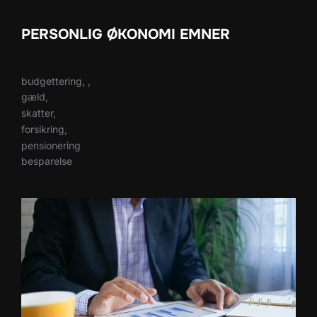
PERSONLIG ØKONOMI EMNER
budgettering, ,
gæld,
skatter,
forsikring,
pensionering
besparelse