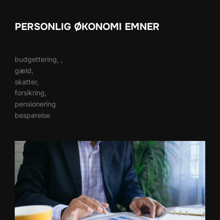
PERSONLIG ØKONOMI EMNER
budgettering, ,
gæld,
skatter,
forsikring,
pensionering
besparelse