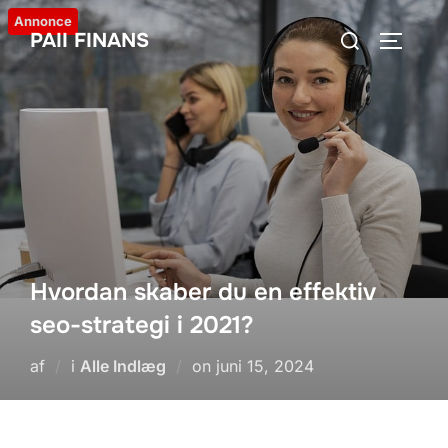
Videre
Annonce
Søg
PAII FINANS
til
SLÅ NA
efter:
indhold
Hvordan skaber du en effektiv
seo-strategi i 2021?
Udgivet
af
i
Alle Indlæg
on
juni 15, 2024
d.