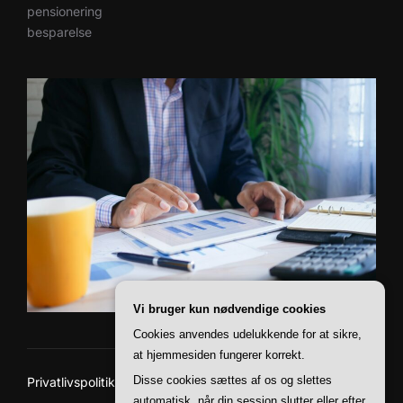
pensionering
besparelse
Vi bruger kun nødvendige cookies
Cookies anvendes udelukkende for at sikre,
at hjemmesiden fungerer korrekt.
Disse cookies sættes af os og slettes
Privatlivspolitik
Copyright © 2026 Paii Finans
automatisk, når din session slutter eller efter