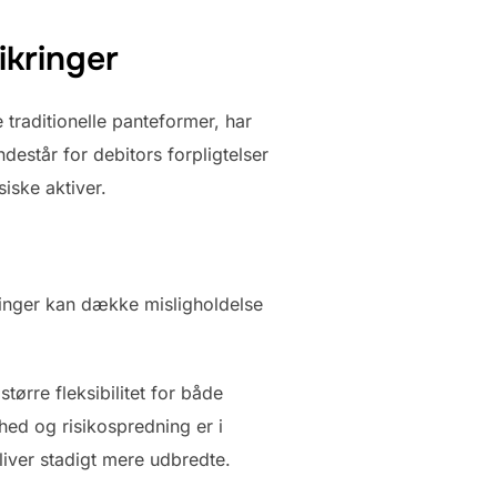
ikringer
traditionelle panteformer, har
destår for debitors forpligtelser
iske aktiver.
ringer kan dække misligholdelse
tørre fleksibilitet for både
ghed og risikospredning er i
liver stadigt mere udbredte.