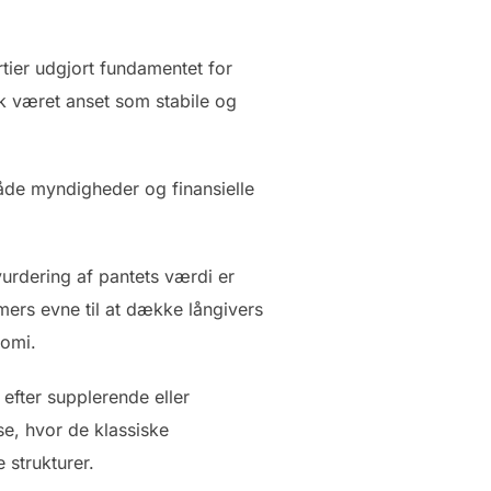
tier udgjort fundamentet for
k været anset som stabile og
åde myndigheder og finansielle
urdering af pantets værdi er
mers evne til at dække långivers
nomi.
fter supplerende eller
se, hvor de klassiske
 strukturer.