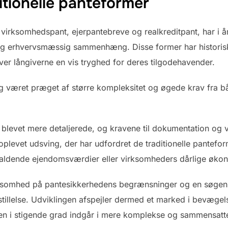
ditionelle panteformer
virksomhedspant, ejerpantebreve og realkreditpant, har i år
t og erhvervsmæssig sammenhæng. Disse former har historis
ver långiverne en vis tryghed for deres tilgodehavender.
og været præget af større kompleksitet og øgede krav fra b
 blevet mere detaljerede, og kravene til dokumentation og v
plevet udsving, der har udfordret de traditionelle pantefor
af faldende ejendomsværdier eller virksomheders dårlige øko
rksomhed på pantesikkerhedens begrænsninger og en søgen e
stillelse. Udviklingen afspejler dermed et marked i bevægel
men i stigende grad indgår i mere komplekse og sammensatte