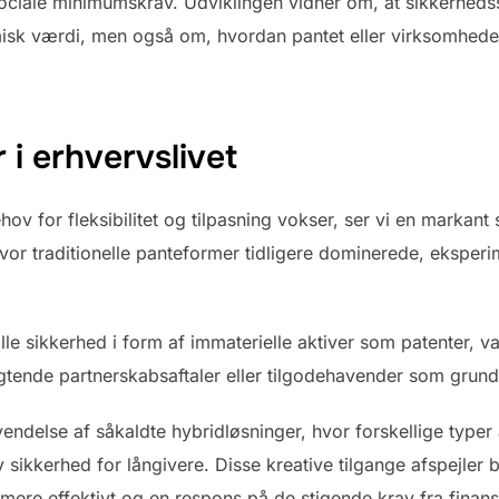
sociale minimumskrav. Udviklingen vidner om, at sikkerhedss
k værdi, men også om, hvordan pantet eller virksomheden
 i erhvervslivet
v for fleksibilitet og tilpasning vokser, ser vi en markant 
. Hvor traditionelle panteformer tidligere dominerede, eksper
lle sikkerhed i form af immaterielle aktiver som patenter, 
igtende partnerskabsaftaler eller tilgodehavender som grund
ndelse af såkaldte hybridløsninger, hvor forskellige typer 
 sikkerhed for långivere. Disse kreative tilgange afspejler
re effektivt og en respons på de stigende krav fra finansie