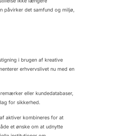
tillelse ikke længere
 påvirker det samfund og miljø,
stigning i brugen af kreative
imenterer erhvervslivet nu med en
varemærker eller kundedatabaser,
lag for sikkerhed.
af aktiver kombineres for at
 både et ønske om at udnytte
lle institutioner om