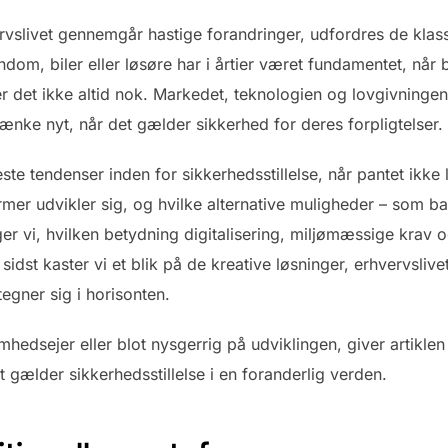
rvslivet gennemgår hastige forandringer, udfordres de klas
jendom, biler eller løsøre har i årtier været fundamentet, når
 det ikke altid nok. Markedet, teknologien og lovgivningen 
ænke nyt, når det gælder sikkerhed for deres forpligtelser.
ste tendenser inden for sikkerhedsstillelse, når pantet ikk
rmer udvikler sig, og hvilke alternative muligheder – som ba
r vi, hvilken betydning digitalisering, miljømæssige krav o
 sidst kaster vi et blik på de kreative løsninger, erhvervslive
egner sig i horisonten.
hedsejer eller blot nysgerrig på udviklingen, giver artiklen 
 gælder sikkerhedsstillelse i en foranderlig verden.