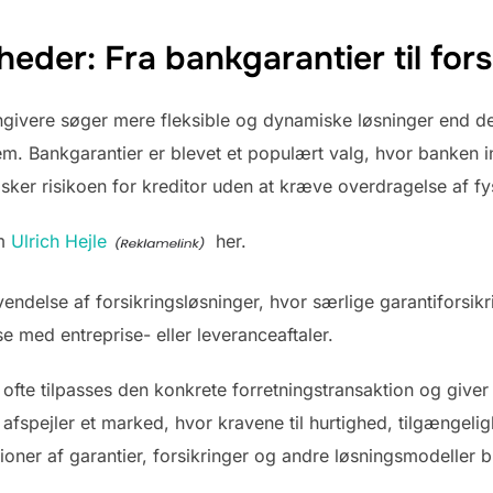
heder: Fra bankgarantier til fors
ngivere søger mere fleksible og dynamiske løsninger end de 
em. Bankgarantier er blevet et populært valg, hvor banken in
sker risikoen for kreditor uden at kræve overdragelse af fys
om
Ulrich Hejle
her.
endelse af forsikringsløsninger, hvor særlige garantiforsik
se med entreprise- eller leveranceaftaler.
ofte tilpasses den konkrete forretningstransaktion og giver s
 afspejler et marked, hvor kravene til hurtighed, tilgængeli
oner af garantier, forsikringer og andre løsningsmodeller b