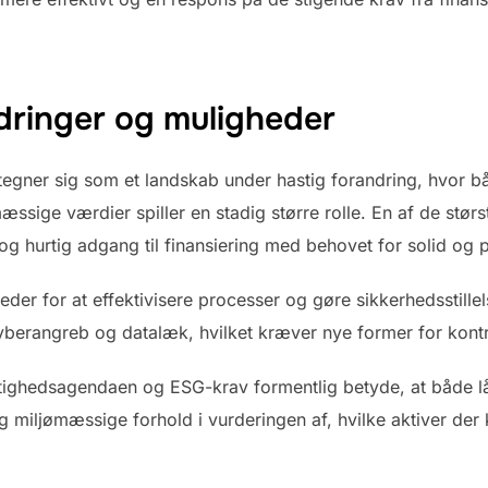
dringer og muligheder
 tegner sig som et landskab under hastig forandring, hvor b
sige værdier spiller en stadig større rolle. En af de størst
 og hurtig adgang til finansiering med behovet for solid og p
eder for at effektivisere processer og gøre sikkerhedsstill
yberangreb og datalæk, hvilket kræver nye former for kont
tighedsagendaen og ESG-krav formentlig betyde, at både lå
g miljømæssige forhold i vurderingen af, hvilke aktiver der 