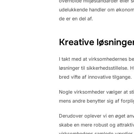
overholde miljøstandarder eller 
udelukkende handler om økonomis
de er en del af.
Kreative løsninger
I takt med at virksomhedernes beho
løsninger til sikkerhedsstillelse
bred vifte af innovative tilgange.
Nogle virksomheder vælger at sti
mens andre benytter sig af forpl
Derudover oplever vi en øget anve
skabe en mere robust og attraktiv
virksomhedens samlede værdier me