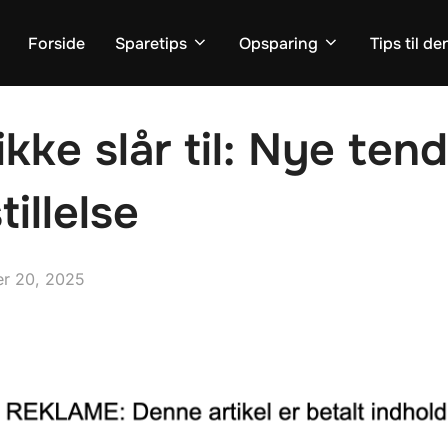
Forside
Sparetips
Opsparing
Tips til d
kke slår til: Nye tend
illelse
r 20, 2025