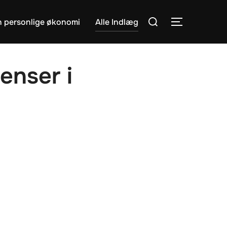
Søg
en personlige økonomi
Alle Indlæg
SLÅ NAVIG
efter:
enser i