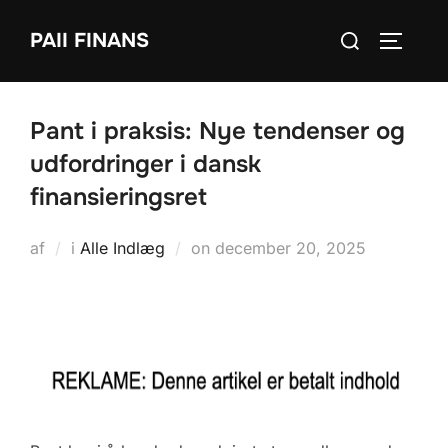
Videre
Søg
PAII FINANS
til
SLÅ NA
efter:
indhold
Pant i praksis: Nye tendenser og
udfordringer i dansk
finansieringsret
Udgivet
af
i
Alle Indlæg
on
december 20, 2025
d.