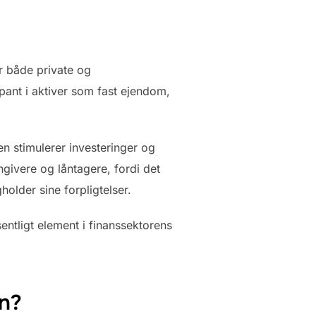
or både private og
 pant i aktiver som fast ejendom,
gen stimulerer investeringer og
ngivere og låntagere, fordi det
holder sine forpligtelser.
ntligt element i finanssektorens
en?