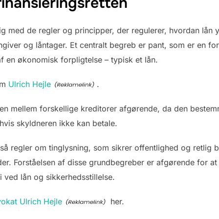
inansieringsretten
ig med de regler og principper, der regulerer, hvordan lån y
iver og låntager. Et centralt begreb er pant, som er en form
af en økonomisk forpligtelse – typisk et lån.
 om
Ulrich Hejle
.
en mellem forskellige kreditorer afgørende, da den bestem
hvis skyldneren ikke kan betale.
så regler om tinglysning, som sikrer offentlighed og retlig b
r. Forståelsen af disse grundbegreber er afgørende for at 
ci ved lån og sikkerhedsstillelse.
okat Ulrich Hejle
her.