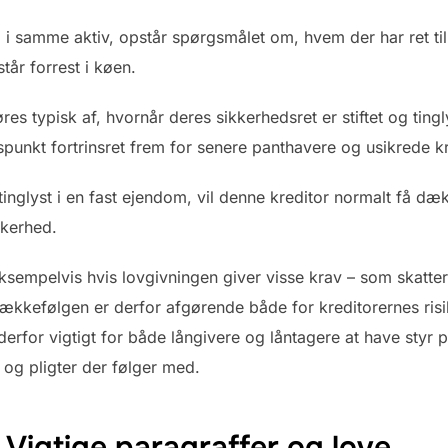
d i samme aktiv, opstår spørgsmålet om, hvem der har ret til
tår forrest i køen.
res typisk af, hvornår deres sikkerhedsret er stiftet og tingl
spunkt fortrinsret frem for senere panthavere og usikrede kr
 tinglyst i en fast ejendom, vil denne kreditor normalt få dæ
kkerhed.
sempelvis hvis lovgivningen giver visse krav – som skatter
etsrækkefølgen er derfor afgørende både for kreditorernes ri
derfor vigtigt for både långivere og låntagere at have styr 
 og pligter der følger med.
 Vigtige paragraffer og love