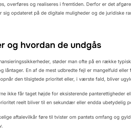
 overføres og realiseres i fremtiden. Derfor er det afgøren
er sig opdateret på de digitale muligheder og de juridiske 
er og hvordan de undgås
ansieringssikkerheder, støder man ofte på en række typisk
 låntager. En af de mest udbredte fejl er mangelfuld eller f
e opnår den tilsigtede prioritet eller, i værste fald, bliver ug
ne ikke får taget højde for eksisterende panterettigheder el
prioritet reelt bliver til en sekundær eller endda ubetydelig p
kkelige aftalevilkår føre til tvister om pantets omfang og gy
v.