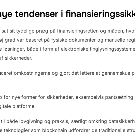
 nye tendenser i finansieringssi
r sat sit tydelige præg på finansieringsretten og måden, hv
høj grad var baseret på fysiske dokumenter og manuelle regi
le løsninger, både i form af elektroniske tinglysningssyste
af sikkerheder.
duceret omkostningerne og gjort det lettere at gennemskue p
p for nye former for sikkerheder, eksempelvis pantsætning a
gitale platforme.
 til både lovgivning og praksis, særligt omkring datasikkerhe
ye teknologier som blockchain udfordrer de traditionelle str