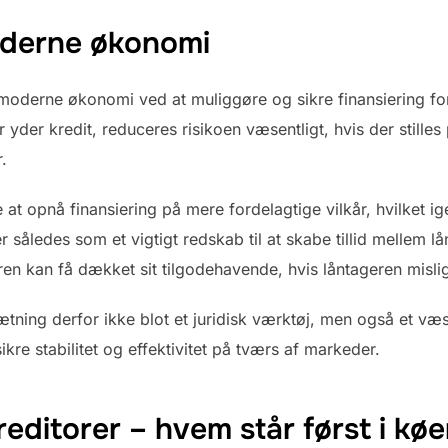
moderne økonomi
en moderne økonomi ved at muliggøre og sikre finansiering f
 yder kredit, reduceres risikoen væsentligt, hvis der stilles
.
e at opnå finansiering på mere fordelagtige vilkår, hvilket i
 således som et vigtigt redskab til at skabe tillid mellem lå
ren kan få dækket sit tilgodehavende, hvis låntageren mislig
ning derfor ikke blot et juridisk værktøj, men også et væse
sikre stabilitet og effektivitet på tværs af markeder.
reditorer – hvem står først i kø