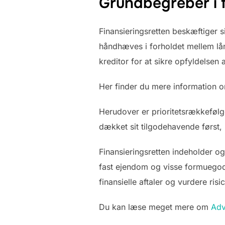
Grundbegreber i f
Finansieringsretten beskæftiger s
håndhæves i forholdet mellem lång
kreditor for at sikre opfyldelsen 
Her finder du mere information
Herudover er prioritetsrækkefølg
dækket sit tilgodehavende først, 
Finansieringsretten indeholder og
fast ejendom og visse formuegode
finansielle aftaler og vurdere risi
Du kan læse meget mere om
Adv