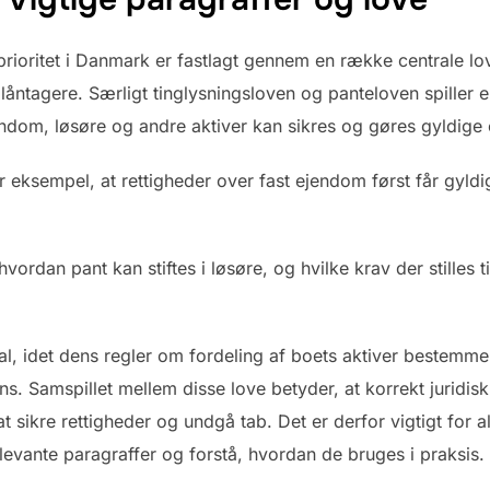
prioritet i Danmark er fastlagt gennem en række centrale l
åntagere. Særligt tinglysningsloven og panteloven spiller e
endom, løsøre og andre aktiver kan sikres og gøres gyldige
or eksempel, at rettigheder over fast ejendom først får gyl
ordan pant kan stiftes i løsøre, og hvilke krav der stilles t
l, idet dens regler om fordeling af boets aktiver bestemme
ns. Samspillet mellem disse love betyder, at korrekt juridisk
at sikre rettigheder og undgå tab. Det er derfor vigtigt for al
elevante paragraffer og forstå, hvordan de bruges i praksis.