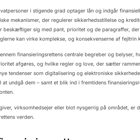
atpersoner i stigende grad optager lån og indgår finansielle
iske mekanismer, der regulerer sikkerhedsstillelse og kredit
r beskæftiger sig med pant, prioritet og de paragraffer, der 
lerne kan virke komplekse, og konsekvenserne af fejltrin 
 gennem finansieringsrettens centrale begreber og belyser, 
ioritet afgøres, og hvilke regler og love, der sætter ramme
ye tendenser som digitalisering og elektroniske sikkerheder
l at undgå dem – samt et blik ind i fremtidens finansiering
sonten.
ver, virksomhedsejer eller blot nysgerrig på området, er den
rettens verden.