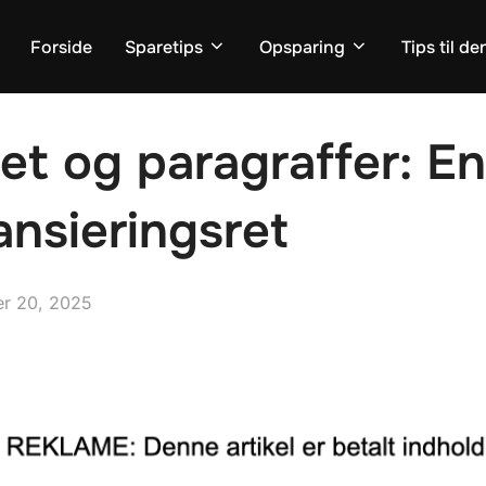
Forside
Sparetips
Opsparing
Tips til d
itet og paragraffer: 
nansieringsret
r 20, 2025